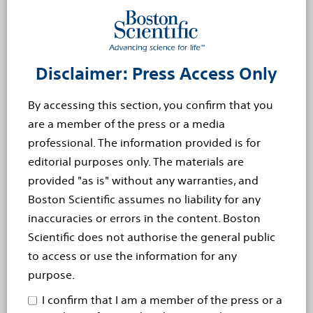
interventionsmedizinischer Fachbereiche Anwendung
finden. Für weitere Informationen besuchen Sie
bitte:
https://www.bostonscientific.com
.
Disclaimer: Press Access Only
Warnhinweis bezüglich vorausblickender Aussagen
Diese Pressemitteilung enthält vorausblickende
By accessing this section, you confirm that you
Aussagen nach Massgabe des Abschnitts 27A des US-
are a member of the press or a media
amerikanischen "Securities Exchange Act" aus dem
professional. The information provided is for
Jahre 1933 und des Abschnitts 21E "Securities Exchange
editorial purposes only. The materials are
Act aus dem Jahre 1934. Vorausblickende Aussagen
provided "as is" without any warranties, and
können durch Wörter wie "annehmen", "erwarten",
Boston Scientific assumes no liability for any
"projizieren", "glauben", "planen", "schätzen",
inaccuracies or errors in the content. Boston
"beabsichtigen" und ähnliches ausgedrückt werden.
Scientific does not authorise the general public
Diese vorausblickenden Aussagen basieren auf unseren
to access or use the information for any
Erwartungen, Annahmen und Einschätzungen, zu
purpose.
denen wir anhand der derzeit verfügbaren
I confirm that I am a member of the press or a
Informationen gelangt sind. Sie sind nicht dazu