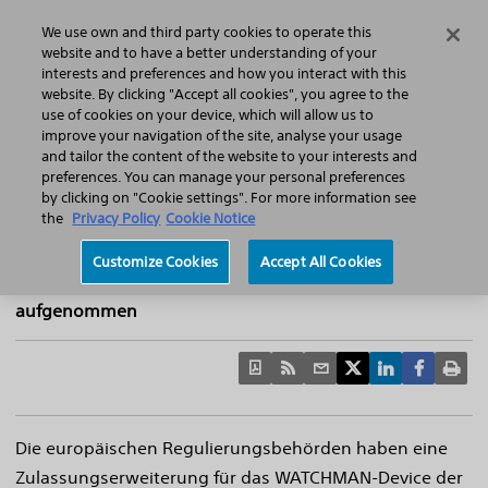
Home
Featured Stories
Press Releases
We use own and third party cookies to operate this
Search
Menu
website and to have a better understanding of your
interests and preferences and how you interact with this
website. By clicking "Accept all cookies", you agree to the
use of cookies on your device, which will allow us to
improve your navigation of the site, analyse your usage
WATCHMAN™-Implantat von Boston
and tailor the content of the website to your interests and
preferences. You can manage your personal preferences
Scientific zum Verschluss des Linken
by clicking on "Cookie settings". For more information see
Vorhofohrs erhält erweiterte CE-
the
Privacy Policy
Cookie Notice
Kennzeichnung
Customize Cookies
Accept All Cookies
Behandlung von Patienten mit Vorhofflimmern
aufgenommen
Die europäischen Regulierungsbehörden haben eine
Zulassungserweiterung für das WATCHMAN-Device der