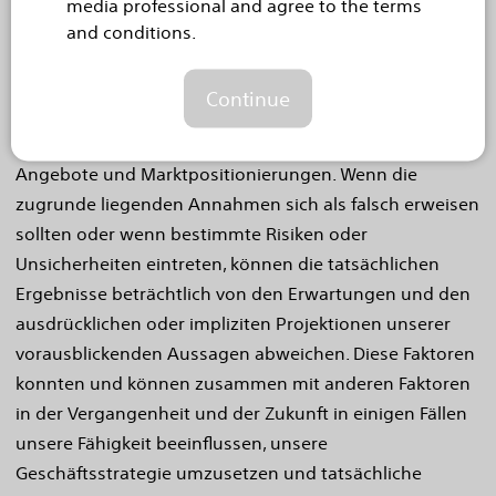
media professional and agree to the terms
gedacht, Garantien für zukünftige Ereignisse oder
and conditions.
Leistungen zu geben. Die vorausblickenden Aussagen
enthalten u. a. Aussagen über Produkteinführungen
Continue
und Einführungsintervalle, behördliche Zulassungen,
klinische Studien, Produktleistungen, konkurrierende
Angebote und Marktpositionierungen. Wenn die
zugrunde liegenden Annahmen sich als falsch erweisen
sollten oder wenn bestimmte Risiken oder
Unsicherheiten eintreten, können die tatsächlichen
Ergebnisse beträchtlich von den Erwartungen und den
ausdrücklichen oder impliziten Projektionen unserer
vorausblickenden Aussagen abweichen. Diese Faktoren
konnten und können zusammen mit anderen Faktoren
in der Vergangenheit und der Zukunft in einigen Fällen
unsere Fähigkeit beeinflussen, unsere
Geschäftsstrategie umzusetzen und tatsächliche