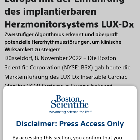
des implantierbaren
Herzmonitorsystems LUX-Dx
Zweistufiger Algorithmus erkennt und überprüft
potenzielle Herzrhythmusstörungen, um klinische
Wirksamkeit zu steigern
Düsseldorf, 8. November 2022 – Die Boston
Scientific Corporation (NYSE: BSX) gab heute die
Markteinführung des LUX-Dx Insertable Cardiac
Monitor (ICM) Systems in Europa bekannt.
Das...
Read more
Feb 15, 2022
Boston Scientific schließt die
Disclaimer: Press Access Only
Übernahme von Baylis
By accessing this section, you confirm that you