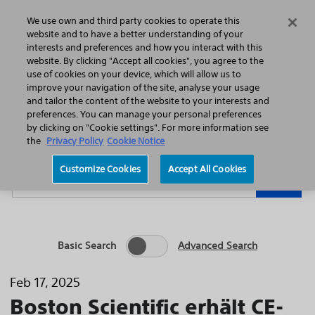
Home
Featured Stories
Press Releases
We use own and third party cookies to operate this
Search
Menu
website and to have a better understanding of your
interests and preferences and how you interact with this
website. By clicking "Accept all cookies", you agree to the
use of cookies on your device, which will allow us to
improve your navigation of the site, analyse your usage
and tailor the content of the website to your interests and
preferences. You can manage your personal preferences
Year
Category
by clicking on "Cookie settings". For more information see
the
Privacy Policy
Cookie Notice
Keywords
Customize Cookies
Accept All Cookies
Go
Basic Search
Advanced Search
Feb 17, 2025
Boston Scientific erhält CE-