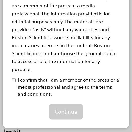
Medical Company Inc. ab
are a member of the press or a media
professional. The information provided is for
MARLBOROUGH, Mass., 15. Februar 2022– Boston
editorial purposes only. The materials are
Scientific Corporation (NYSE: BSX) hat heute den
provided "as is" without any warranties, and
Abschluss seiner Übernahme von Baylis Medical
Boston Scientific assumes no liability for any
Company Inc. bekannt gegeben, einem
inaccuracies or errors in the content. Boston
Unternehmen, das...
Read more
Scientific does not authorise the general public
to access or use the information for any
Sep 2, 2021
purpose.
Boston Scientific führt FAST
I confirm that I am a member of the press or a
ein – eine neue Therapie für
media professional and agree to the terms
and conditions.
die Rückenmarkstimulation
Schnell wirkende, klinisch erprobte Sub-
Continue
Wahrnehmungstherapie, die eine deutliche und
dauerhafte Schmerzlinderung innerhalb von Minuten
bewirkt