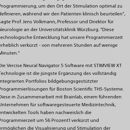
Programmierung, um den Ort der Stimulation optimal zu
definieren, während wir den Patienten klinisch beurteilen",
sagte Prof. Jens Volkmann, Professor und Direktor für
Neurologie an der Universitätsklinik Würzburg. "Diese
technologische Entwicklung hat unsere Programmierzeit
erheblich verkürzt - von mehreren Stunden auf wenige
Minuten."
Die Vercise Neural Navigator 5 Software mit STIMVIEW XT
Technologie ist die jüngste Ergänzung des vollständig
integrierten Portfolios bildgebungsgestützter
Programmierlösungen für Boston Scientific THS-Systeme.
Diese in Zusammenarbeit mit Brainlab, einem führenden
Unternehmen für softwaregesteuerte Medizintechnik,
entwickelten Tools haben nachweislich die
Programmierzeit um 56 Prozent1 verkürzt und
ermöglichen die Visualisierung und Stimulation der