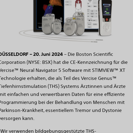
DÜSSELDORF – 20. Juni 2024
– Die Boston Scientific
Corporation (NYSE: BSX) hat die CE-Kennzeichnung für die
Vercise™ Neural Navigator 5 Software mit STIMVIEW™ XT
Technologie erhalten, die als Teil des Vercise Genus™
Tiefenhirnstimulation (THS) Systems Ärztinnen und Ärzte
mit einfachen und verwertbaren Daten für eine effiziente
Programmierung bei der Behandlung von Menschen mit
Parkinson-Krankheit, essentiellem Tremor und Dystonie
versorgen kann.
"Wir verwenden bildgebungsgestützte THS-