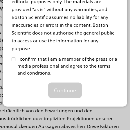
von 1934. In die Zukunft gerichtete Aussagen sind an
editorial purposes only. The materials are
Wörtern wie "erhoffen", "erwarten", "planen", "glauben",
provided "as is" without any warranties, and
"schätzen", "beabsichtigen" und ähnlichen Wörtern zu
Boston Scientific assumes no liability for any
erkennen. Diese vorausblickenden Aussagen basieren auf
inaccuracies or errors in the content. Boston
unseren Erwartungen, Annahmen und Einschätzungen, zu
Scientific does not authorise the general public
denen wir anhand der derzeit verfügbaren Informationen
to access or use the information for any
gelangt sind. Sie sind nicht dazu gedacht, Garantien für
purpose.
zukünftige Ereignisse oder Leistungen zu geben. Diese
I confirm that I am a member of the press or a
vorausblickenden Aussagen umfassen u. a. Aussagen in
media professional and agree to the terms
Bezug auf klinische Ergebnisse, Produkteinführungen,
and conditions.
Produktleistung und Auswirkungen. Wenn unsere
zugrunde liegenden Annahmen sich als falsch erweisen
Continue
oder wenn bestimmte Risiken oder Unsicherheiten
eintreten, können die tatsächlichen Ergebnisse
beträchtlich von den Erwartungen und den
ausdrücklichen oder impliziten Projektionen unserer
vorausblickenden Aussagen abweichen. Diese Faktoren