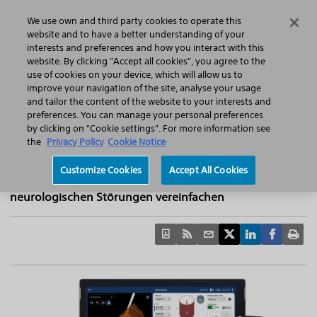
Home
Featured Stories
Press Releases
We use own and third party cookies to operate this
Search
Menu
website and to have a better understanding of your
interests and preferences and how you interact with this
website. By clicking "Accept all cookies", you agree to the
use of cookies on your device, which will allow us to
improve your navigation of the site, analyse your usage
Boston Scientific erhält CE-Kennzeichnung
and tailor the content of the website to your interests and
preferences. You can manage your personal preferences
für bildgesteuerte Programmiersoftware
by clicking on "Cookie settings". For more information see
für die tiefe Hirnstimulation
the
Privacy Policy
Cookie Notice
Vercise™ Neural Navigator 5 mit STIMVIEW™ XT-
Customize Cookies
Accept All Cookies
Technologie soll das Verfahren für Menschen mit
neurologischen Störungen vereinfachen