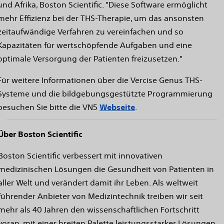
und Afrika, Boston Scientific. "Diese Software ermöglicht
mehr Effizienz bei der THS-Therapie, um das ansonsten
zeitaufwändige Verfahren zu vereinfachen und so
Kapazitäten für wertschöpfende Aufgaben und eine
optimale Versorgung der Patienten freizusetzen."
Für weitere Informationen über die Vercise Genus THS-
Systeme und die bildgebungsgestützte Programmierung
besuchen Sie bitte die VN5
Webseite
.
Über Boston Scientific
Boston Scientific verbessert mit innovativen
medizinischen Lösungen die Gesundheit von Patienten in
aller Welt und verändert damit ihr Leben. Als weltweit
führender Anbieter von Medizintechnik treiben wir seit
mehr als 40 Jahren den wissenschaftlichen Fortschritt
voran, mit einer breiten Palette leistungsstarker Lösungen,