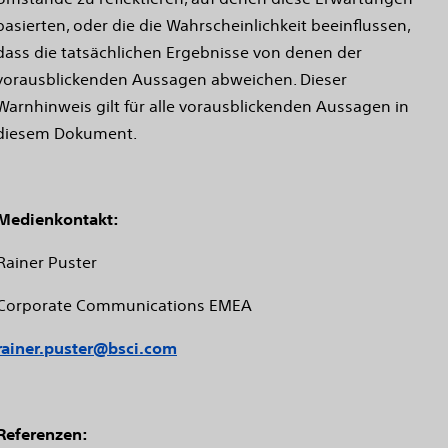
basierten, oder die die Wahrscheinlichkeit beeinflussen,
dass die tatsächlichen Ergebnisse von denen der
vorausblickenden Aussagen abweichen. Dieser
Warnhinweis gilt für alle vorausblickenden Aussagen in
diesem Dokument.
Medienkontakt:
Rainer Puster
Corporate Communications EMEA
rainer.puster@bsci.com
Referenzen: