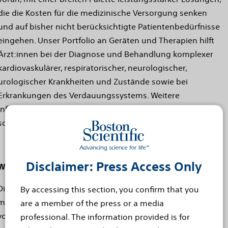
die die Kosten für die medizinische Versorgung senken
und auf bisher nicht berücksichtigte Patientenbedürfnisse
eingehen. Unser Portfolio an Geräten und Therapien hilft
Ärzt:innen bei der Diagnose und Behandlung komplexer
kardiovaskulärer, respiratorischer, neurologischer,
urologischer Krankheiten und Zustände sowie bei
Erkrankungen des Verdauungssystems. Weitere
Informationen finden Sie unter
www.bostonscientific.eu
sowie auf
LinkedIn
und
X,
vormals Twitter.
Disclaimer: Press Access Only
Warnhinweis bezüglich vorausblickender Aussagen
Diese Pressemitteilung enthält vorausblickende Aussagen
By accessing this section, you confirm that you
mit der Bedeutung von Abschnitt 27A des Securities Act
are a member of the press or a media
von 1933 und Abschnitt 21E des Securities Exchange Act
professional. The information provided is for