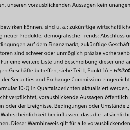
eten, unseren vorausblickenden Aussagen kein unange
ewirken können, sind u. a.: zukünftige wirtschaftlich
 neuer Produkte; demografische Trends; Abschluss un
 Bedingungen auf dem Finanzmarkt; zukünftige Geschä
ktoren sind schwer oder unmöglich präzise vorhersehb
 Für eine weitere Liste und Beschreibung dieser und a
en Geschäfte betreffen, siehe Teil I, Punkt 1A –
Risiko
bei der Securities and Exchange Commission eingereic
ormular 10-Q in Quartalsberichten aktualisiert werden,
ht verpflichtet, vorausblickende Aussagen öffentlich z
 oder der Ereignisse, Bedingungen oder Umstände zu 
 Wahrscheinlichkeit beeinflussen, dass die tatsächlic
en. Dieser Warnhinweis gilt für alle vorausblickend