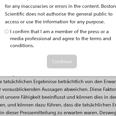
nden Sie auf
www.bostonscientific.eu
sowie auf Twit
for any inaccuracies or errors in the content. Boston
Scientific does not authorise the general public to
ckender Aussagen
access or use the information for any purpose.
ausblickende Aussagen mit der Bedeutung von Abschnit
I confirm that I am a member of the press or a
change Act von 1934. In die Zukunft gerichtete Aussag
media professional and agree to the terms and
schätzen“, „beabsichtigen“ und ähnlichen Wörtern zu e
conditions.
artungen, Annahmen und Einschätzungen, zu denen wi
d nicht dazu gedacht, Garantien für zukünftige Ereign
Continue
mfassen u. a. Aussagen in Bezug auf Produkteinführu
e liegenden Annahmen sich als falsch erweisen ode
ie tatsächlichen Ergebnisse beträchtlich von den Erw
rer vorausblickenden Aussagen abweichen. Diese Fakt
t unsere Fähigkeit beeinflusst und können dies in der 
en, und können dazu führen, dass die tatsächlichen E
in dieser Pressemitteilung zu erwarten waren. Desw