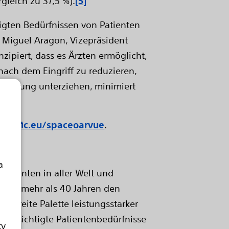
gleich zu 37,5 %).
[5]
tigten Bedürfnissen von Patienten
 Miguel Aragon, Vizepräsident
ipiert, dass es Ärzten ermöglicht,
ach dem Eingriff zu reduzieren,
ehandlung unterziehen, minimiert
ientific.eu/spaceoarvue
.
a
Patienten in aller Welt und
r seit mehr als 40 Jahren den
e breite Palette leistungsstarker
rücksichtigte Patientenbedürfnisse
ty