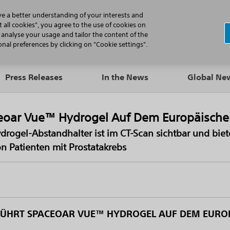
N
ve a better understanding of your interests and
 all cookies", you agree to the use of cookies on
, analyse your usage and tailor the content of the
Professionals
Patients
Products
al preferences by clicking on "Cookie settings".
Press Releases
In the News
Global N
aceoar Vue™ Hydrogel Auf Dem Europäische
drogel-Abstandhalter ist im CT-Scan sichtbar und bie
on Patienten mit Prostatakrebs
 FÜHRT SPACEOAR VUE™ HYDROGEL AUF DEM EURO