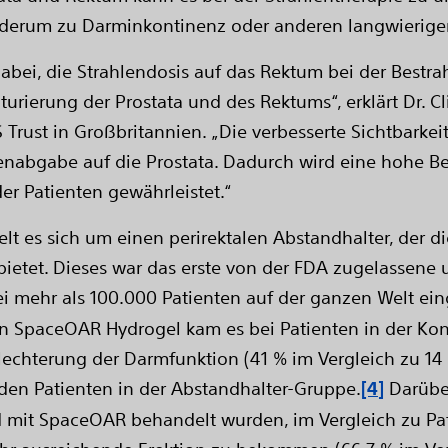
erum zu Darminkontinenz oder anderen langwierige
abei, die Strahlendosis auf das Rektum bei der Bestr
urierung der Prostata und des Rektums“, erklärt Dr. Cl
Trust in Großbritannien. „Die verbesserte Sichtbarkeit
lenabgabe auf die Prostata. Dadurch wird eine hohe 
er Patienten gewährleistet.“
 es sich um einen perirektalen Abstandhalter, der die
etet. Dieses war das erste von der FDA zugelassene
bei mehr als 100.000 Patienten auf der ganzen Welt ei
on SpaceOAR Hydrogel kam es bei Patienten in der Kon
chlechterung der Darmfunktion (41 % im Vergleich zu 1
 den Patienten in der Abstandhalter-Gruppe.
[4]
Darüber
mit SpaceOAR behandelt wurden, im Vergleich zu Pati