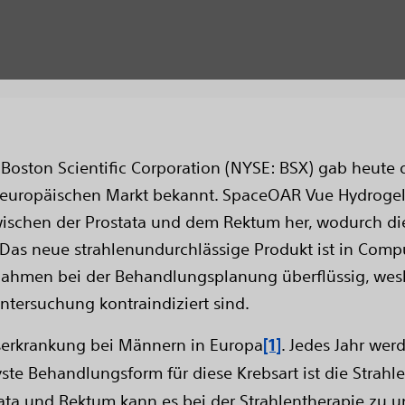
Die Boston Scientific Corporation (NYSE: BSX) gab heut
ropäischen Markt bekannt. SpaceOAR Vue Hydrogel s
ischen der Prostata und dem Rektum her, wodurch d
 Das neue strahlenundurchlässige Produkt ist in Com
ahmen bei der Behandlungsplanung überflüssig, wesha
Untersuchung kontraindiziert sind.
ebserkrankung bei Männern in Europa
[1]
. Jedes Jahr we
ivste Behandlungsform für diese Krebsart ist die Strahl
ata und Rektum kann es bei der Strahlentherapie zu