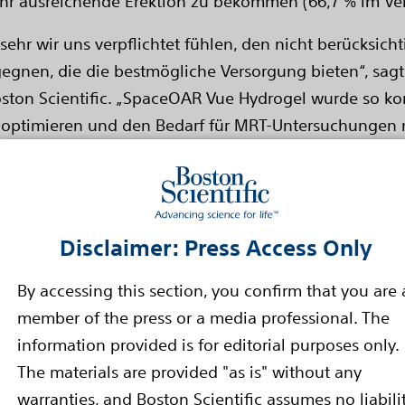
ehr ausreichende Erektion zu bekommen (66,7 % im Ver
ehr wir uns verpflichtet fühlen, den nicht berücksich
egnen, die die bestmögliche Versorgung bieten“, sagt
ston Scientific. „SpaceOAR Vue Hydrogel wurde so konz
 optimieren und den Bedarf für MRT-Untersuchungen n
stung für die Patienten, die sich einer Bestrahlungsb
erheitsinformationen finden Sie auf
https://bostonsc
Disclaimer: Press Access Only
By accessing this section, you confirm that you are 
novativen medizinischen Lösungen die Gesundheit von 
member of the press or a media professional. The
weit führender Anbieter von Medizintechnik treiben wi
information provided is for editorial purposes only.
n, um das Leben lebenswerter zu machen. Wir bieten ein
The materials are provided "as is" without any
dizinische Versorgung senken und auf bisher nicht be
warranties, and Boston Scientific assumes no liabili