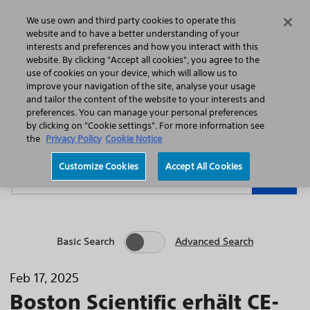
Home
Featured Stories
Press Releases
We use own and third party cookies to operate this
Search
Menu
website and to have a better understanding of your
interests and preferences and how you interact with this
website. By clicking "Accept all cookies", you agree to the
use of cookies on your device, which will allow us to
improve your navigation of the site, analyse your usage
and tailor the content of the website to your interests and
preferences. You can manage your personal preferences
Year
Category
by clicking on "Cookie settings". For more information see
the
Privacy Policy
Cookie Notice
Keywords
Customize Cookies
Accept All Cookies
Go
Basic Search
Advanced Search
Feb 17, 2025
Boston Scientific erhält CE-