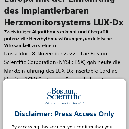
des implantierbaren
Herzmonitorsystems LUX-Dx
Zweistufiger Algorithmus erkennt und überprüft
potenzielle Herzrhythmusstörungen, um klinische
Wirksamkeit zu steigern
Düsseldorf, 8. November 2022 – Die Boston
Scientific Corporation (NYSE: BSX) gab heute die
Markteinführung des LUX-Dx Insertable Cardiac
Monitor (ICM) Systems in Europa bekannt.
Das...
Read more
Feb 15, 2022
Boston Scientific schließt die
Disclaimer: Press Access Only
Übernahme von Baylis
By accessing this section, you confirm that you