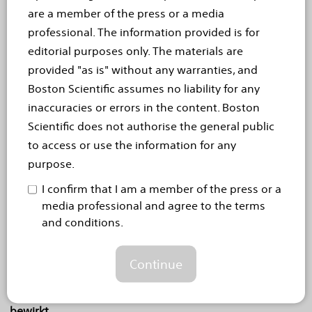
Medical Company Inc. ab
are a member of the press or a media
professional. The information provided is for
MARLBOROUGH, Mass., 15. Februar 2022– Boston
editorial purposes only. The materials are
Scientific Corporation (NYSE: BSX) hat heute den
provided "as is" without any warranties, and
Abschluss seiner Übernahme von Baylis Medical
Boston Scientific assumes no liability for any
Company Inc. bekannt gegeben, einem
inaccuracies or errors in the content. Boston
Unternehmen, das...
Read more
Scientific does not authorise the general public
to access or use the information for any
Sep 2, 2021
purpose.
Boston Scientific führt FAST
I confirm that I am a member of the press or a
ein – eine neue Therapie für
media professional and agree to the terms
and conditions.
die Rückenmarkstimulation
Schnell wirkende, klinisch erprobte Sub-
Continue
Wahrnehmungstherapie, die eine deutliche und
dauerhafte Schmerzlinderung innerhalb von Minuten
bewirkt