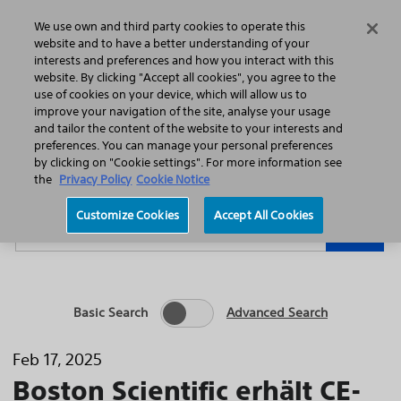
Home
Featured Stories
Press Releases
We use own and third party cookies to operate this
Search
Menu
website and to have a better understanding of your
interests and preferences and how you interact with this
website. By clicking "Accept all cookies", you agree to the
use of cookies on your device, which will allow us to
improve your navigation of the site, analyse your usage
and tailor the content of the website to your interests and
preferences. You can manage your personal preferences
Year
Category
by clicking on "Cookie settings". For more information see
the
Privacy Policy
Cookie Notice
Keywords
Customize Cookies
Accept All Cookies
Go
Basic Search
Advanced Search
Feb 17, 2025
Boston Scientific erhält CE-