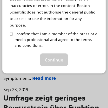
begrenzte Markteinführung in Europa gestartet hat.
inaccuracies or errors in the content. Boston
Alle Ausführungen des Vercise Genus sind Ganzkörper-
Scientific does not authorise the general public
MRT-tauglich, verfügen über Bluetooth-Funktionalität
to access or use the information for any
und dienen zur Behandlung von Parkinson-
purpose.
Symptomen, essentiellem Tremor und Dystonie. Das
System wirkt durch die präzise verabreichte elektrische
I confirm that I am a member of the press or a
Stimulation im Gehirn, um eine optimale
media professional and agree to the terms
Symptomlinderung zu erzielen.
and conditions.
„Bei neurodegenerativen Bewegungsstörungen
kann die Verabreichung einer präzise dosierten
Continue
Stimulation an der richtigen Stelle einen
erkennbaren Unterschied bei der Kontrolle von
Symptomen...
Read more
Sep 23, 2019
Umfrage zeigt geringes
Bewusstsein über Funktion