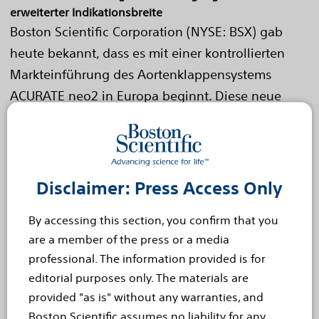
erweiterter Indikationsbreite
Boston Scientific Corporation (NYSE: BSX) gab
heute bekannt, dass es mit einer kontrollierten
Markteinführung des Aortenklappensystems
ACURATE neo2 in Europa beginnt. Diese neue
Generation der...
Read more
Sep 10, 2020
Boston Scientific Bringt Das
Disclaimer: Press Access Only
System Vercise Genus™ Dbs
By accessing this section, you confirm that you
In Europa Auf Den Markt
are a member of the press or a media
Boston Scientific Corporation (NYSE: BSX) hat bekannt
professional. The information provided is for
gegeben, dass das Unternehmen das CE-Zeichen für
editorial purposes only. The materials are
das System Vercise Genus™ Deep Brain Stimulation
provided "as is" without any warranties, and
(DBS) der vierten Generation erhalten und die
Boston Scientific assumes no liability for any