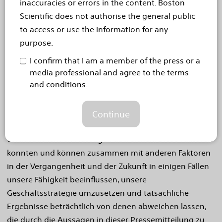
inaccuracies or errors in the content. Boston
Leistungen zu geben. Die vorausblickenden Aussagen
Scientific does not authorise the general public
enthalten u. a. Aussagen über Produkteinführungen
to access or use the information for any
und Einführungsintervalle, behördliche Zulassungen,
purpose.
klinische Studien, Produktleistungen, konkurrierende
Angebote und Marktpositionierungen. Wenn die
I confirm that I am a member of the press or a
media professional and agree to the terms
zugrunde liegenden Annahmen sich als falsch erweisen
and conditions.
sollten oder wenn bestimmte Risiken oder
Unsicherheiten eintreten, können die tatsächlichen
Ergebnisse beträchtlich von den Erwartungen und den
Continue
ausdrücklichen oder impliziten Projektionen unserer
vorausblickenden Aussagen abweichen. Diese Faktoren
konnten und können zusammen mit anderen Faktoren
in der Vergangenheit und der Zukunft in einigen Fällen
unsere Fähigkeit beeinflussen, unsere
Geschäftsstrategie umzusetzen und tatsächliche
Ergebnisse beträchtlich von denen abweichen lassen,
die durch die Aussagen in dieser Pressemitteilung zu