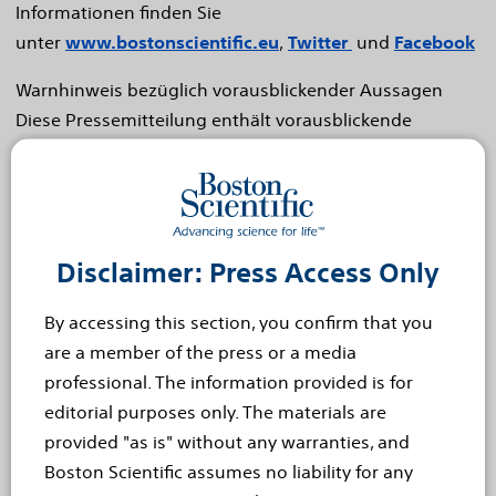
Informationen finden Sie
unter
www.bostonscientific.eu
,
Twitter
und
Facebook
Warnhinweis bezüglich vorausblickender Aussagen
Diese Pressemitteilung enthält vorausblickende
Aussagen nach Maßgabe des Abschnitts 27A des US-
amerikanischen „Securities Exchange Act“ aus dem
Jahre 1933 und des Abschnitts 21E „Securities Exchange
Act aus dem Jahre 1934. Vorausblickende Aussagen
Disclaimer: Press Access Only
können durch Wörter wie "annehmen", "erwarten",
"projizieren", "glauben", "planen", "schätzen",
By accessing this section, you confirm that you
"beabsichtigen" und ähnliches ausgedrückt werden.
are a member of the press or a media
Diese vorausblickenden Aussagen basieren auf unseren
professional. The information provided is for
Erwartungen, Annahmen und Einschätzungen, zu
editorial purposes only. The materials are
denen wir anhand der derzeit verfügbaren
provided "as is" without any warranties, and
Informationen gelangt sind. Sie sind nicht dazu
Boston Scientific assumes no liability for any
gedacht, Garantien für zukünftige Ereignisse oder