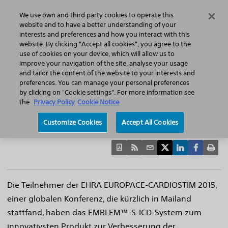
Home
Featured Stories
Press Releases
We use own and third party cookies to operate this
Search
Menu
website and to have a better understanding of your
interests and preferences and how you interact with this
website. By clicking "Accept all cookies", you agree to the
use of cookies on your device, which will allow us to
improve your navigation of the site, analyse your usage
EMBLEM™ S-ICD System zum innovativsten
and tailor the content of the website to your interests and
preferences. You can manage your personal preferences
Produkt zur Verbesserung der
by clicking on "Cookie settings". For more information see
Patientenversorgung in der kardialen
the
Privacy Policy
Cookie Notice
Elektrophysiologie gewählt
Customize Cookies
Accept All Cookies
Die Teilnehmer der EHRA EUROPACE-CARDIOSTIM 2015,
einer globalen Konferenz, die kürzlich in Mailand
stattfand, haben das EMBLEM™-S-ICD-System zum
innovativsten Produkt zur Verbesserung der