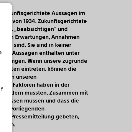
t zukunftsgerichtete Aussagen im
e Act von 1934. Zukunftsgerichtete
tzen“, „beabsichtigen“ und
unseren Erwartungen, Annahmen
gt sind. Sie sind in keiner
a
hteten Aussagen enthalten unter
wirkungen. Wenn unsere zugrunde
keiten eintreten, können die
die in unseren
nten Faktoren haben in der
ty
egie ändern mussten. Zusammen mit
e anpassen müssen und dass die
 der vorliegenden
ser Pressemitteilung gebeten,
ingen.