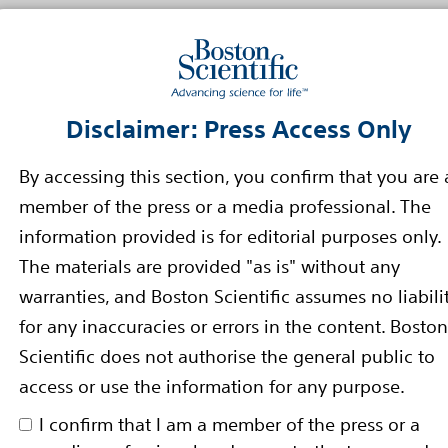
erichteter Aussagen
Diese Pressemitteilung enthäl
rities Act von 1933 und 21E des Securities Exchang
hnen mit“, „erwarten“, „glauben“, „planen“, „schä
Diese zukunftsgerichteten Aussagen basieren auf 
Disclaimer: Press Access Only
anhand der derzeit verfügbaren Informationen gelan
By accessing this section, you confirm that you are 
e Ereignisse oder Leistungen. Diese zukunftsgeric
schäftspläne sowie die Produktleistung und -aus
member of the press or a media professional. The
ch erweisen oder bestimmte Risiken oder Unwägbar
information provided is for editorial purposes only.
ch von den Erwartungen und Prognosen abweichen, 
The materials are provided "as is" without any
izit oder ausdrücklich genannt werden. Die genan
warranties, and Boston Scientific assumes no liabili
dazu geführt, dass wir unsere Unternehmensstrat
for any inaccuracies or errors in the content. Boston
 in Zukunft dazu führen, dass wir unsere Strategi
Scientific does not authorise the general public to
ch von denen abweichen, die durch die Aussagen in
access or use the information for any purpose.
en. Deswegen werden die Leserinnen und Leser die
gen kein unangemessenes Vertrauen entgegenzubr
I confirm that I am a member of the press or a