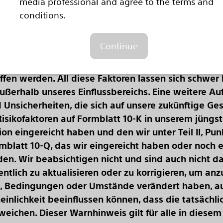
media professional and agree to the terms and
conditions.
 bewirken können, sind u. a.: zukünftige Wirtschaf
Continue
Einführung neuer Produkte; demografische Trends;
ngen auf dem Finanzmarkt und zukünftige Unterneh
en werden. All diese Faktoren lassen sich schwer b
ußerhalb unseres Einflussbereichs. Eine weitere Au
 Unsicherheiten, die sich auf unsere zukünftige Ge
– Risikofaktoren auf Formblatt 10-K in unserem jüngs
n eingereicht haben und den wir unter Teil II, Punk
ormblatt 10-Q, das wir eingereicht haben oder noch 
en. Wir beabsichtigen nicht und sind auch nicht daz
ntlich zu aktualisieren oder zu korrigieren, um anz
e, Bedingungen oder Umstände verändert haben, a
inlichkeit beeinflussen können, dass die tatsächl
eichen. Dieser Warnhinweis gilt für alle in dies