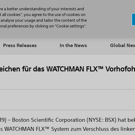
N
ve a better understanding of your interests and
 all cookies", you agree to the use of cookies on
, analyse your usage and tailor the content of the
Professionals
Patients
Products
al preferences by clicking on "Cookie settings".
Press Releases
In the News
Global N
E-Zeichen für das WATCHMAN FLX™ Vorhofoh
 – Boston Scientific Corporation (NYSE: BSX) hat b
s WATCHMAN FLX™ System zum Verschluss des linken 