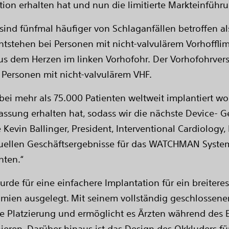
ion erhalten hat und nun die limitierte Markteinführu
 sind fünfmal häufiger von Schlaganfällen betroffen 
tstehen bei Personen mit nicht-valvulärem Vorhoffli
aus dem Herzen im linken Vorhofohr. Der Vorhofohrve
 Personen mit nicht-valvulärem VHF.
ei mehr als 75.000 Patienten weltweit implantiert wo
assung erhalten hat, sodass wir die nächste Device- 
evin Ballinger, President, Interventional Cardiology, B
tuellen Geschäftsergebnisse für das WATCHMAN System
nten.“
e für eine einfachere Implantation für ein breitere
mien ausgelegt. Mit seinem vollständig geschlossene
e Platzierung und ermöglicht es Ärzten während des Ei
ieren. Darüber hinaus ist das Design des Okkluders f