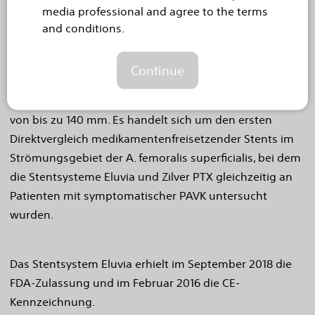
media professional and agree to the terms
and conditions.
Die IMPERIAL-Studie ist eine globale, multizentrische,
randomisierte, kontrollierte Studie mit 465 Patienten
Continue
mit Läsionen der Arteria femoralis superficialis (AFS)
und proximalen Arteria poplitea (PPA) von einer Länge
von bis zu 140 mm. Es handelt sich um den ersten
Direktvergleich medikamentenfreisetzender Stents im
Strömungsgebiet der A. femoralis superficialis, bei dem
die Stentsysteme Eluvia und Zilver PTX gleichzeitig an
Patienten mit symptomatischer PAVK untersucht
wurden.
Das Stentsystem Eluvia erhielt im September 2018 die
FDA-Zulassung und im Februar 2016 die CE-
Kennzeichnung.