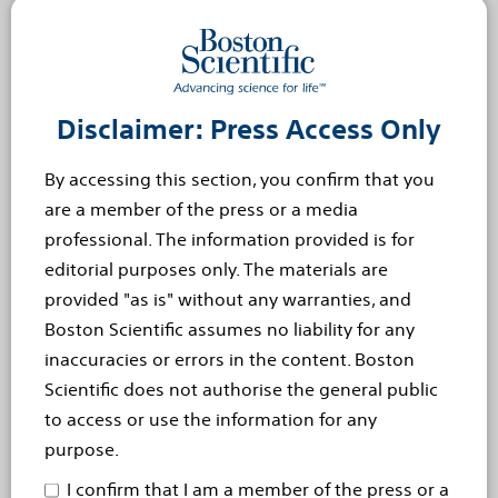
„Nach einem Jahr haben wir bei den im Rahmen der
IMPERIAL-Studie behandelten Diabetikern eine
ausgezeichnete Gefäßoffenheit und ein gutes
Sicherheitsprofil beobachtet", erläutert Professor Dr.
Disclaimer: Press Access Only
Stefan Müller-Hülsbeck, Chefarzt des Instituts für
Diagnostische und Interventionelle Radiologie und
By accessing this section, you confirm that you
Neuroradiologie, Ev.-Luth. Diakonissenastalt zu
are a member of the press or a media
Flensburg, Akademisches Lehrkrankenhaus des UKSH –
professional. The information provided is for
Campus Kiel, und Co-Principal Investigator der
editorial purposes only. The materials are
IMPERIAL-Studie. "Diese starken klinischen Ergebnisse
provided "as is" without any warranties, and
untermauern, was in der randomisierten klinischen
Boston Scientific assumes no liability for any
IMPERIAL-Studie und der Studie zu langen Läsionen
inaccuracies or errors in the content. Boston
bereits nachgewiesen wurde, dass nämlich der Eluvia-
Scientific does not authorise the general public
Stent eine sinnvolle und effektive Behandlungsoption
to access or use the information for any
insbesondere für solche Patienten ist, die einige der
purpose.
problematischsten Läsionen und Krankheitsbilder
I confirm that I am a member of the press or a
aufweisen.“