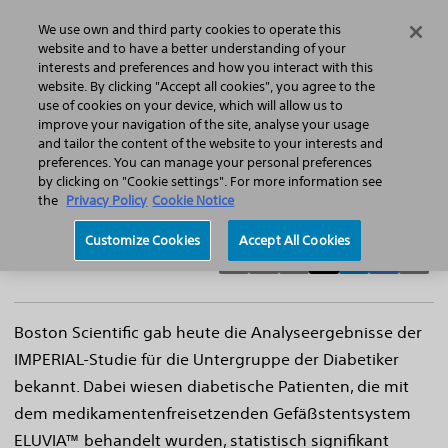
Home
Featured Stories
Press Releases
We use own and third party cookies to operate this
Search
Menu
website and to have a better understanding of your
interests and preferences and how you interact with this
website. By clicking "Accept all cookies", you agree to the
use of cookies on your device, which will allow us to
improve your navigation of the site, analyse your usage
Analyse der Diabetiker-Daten der Imperial
and tailor the content of the website to your interests and
preferences. You can manage your personal preferences
Studie zeigt, dass ELUVIA bei dieser Gruppe
by clicking on "Cookie settings". For more information see
wirksamer ist
the
Privacy Policy
Cookie Notice
Customize Cookies
Accept All Cookies
Boston Scientific gab heute die Analyseergebnisse der
IMPERIAL-Studie für die Untergruppe der Diabetiker
bekannt. Dabei wiesen diabetische Patienten, die mit
dem medikamentenfreisetzenden Gefäßstentsystem
ELUVIA™ behandelt wurden, statistisch signifikant