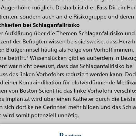
uf Augenhöhe möglich. Deshalb ist die „Fass Dir ein H
Patienten, sondern auch an die Risikogruppe und deren 
keiten bei Schlaganfallrisiko
der Aufklärung über die Themen Schlaganfallrisiko un
ozent der Befragten wissen beispielsweise, dass Herz
n Blutgerinnsel häufig als Folge von Vorhofflimmern, 
2
e betrifft.
Wissenslücken gibt es außerdem in Bezug
ent war nicht bewusst, dass das Schlaganfallrisiko bei
uss des linken Vorhofohrs reduziert werden kann. Doc
nd einer Kontraindikation für blutverdünnende Medika
von Boston Scientific das linke Vorhofohr verschlos
s Implantat wird über einen Katheter durch die Leist
 sich dort keine Gerinnsel mehr bilden und das Schlaga
ird somit potenziell unnötig.
on Scientific jetzt den Aufruf, mehr über das Thema Sch