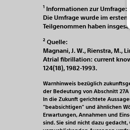
1
Informationen zur Umfrage:
Die Umfrage wurde im ersten Q
Teilgenommen haben insgesam
2
Quelle:
Magnani, J. W., Rienstra, M., Lin,
Atrial fibrillation: current k
124(18), 1982-1993.
Warnhinweis bezüglich zukunftsg
der Bedeutung von Abschnitt 27A d
In die Zukunft gerichtete Aussage
"beabsichtigen" und ähnlichen Wö
Erwartungen, Annahmen und Einsc
sind. Sie sind nicht dazu gedacht,