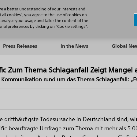
N
ve a better understanding of your interests and
 all cookies", you agree to the use of cookies on
, analyse your usage and tailor the content of the
Professionals
Patients
Products
al preferences by clicking on "Cookie settings".
Press Releases
In the News
Global N
fic Zum Thema Schlaganfall Zeigt Mangel 
r Kommunikation rund um das Thema Schlaganfall: „Fas
 dritthäufigste Todesursache in Deutschland sind, wir
ific beauftragte Umfrage zum Thema mit mehr als 5.00