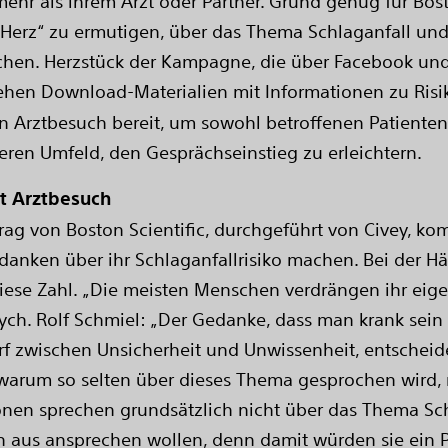
r als ihrem Arzt oder Partner. Grund genug für Bosto
Herz“ zu ermutigen, über das Thema Schlaganfall und
en. Herzstück der Kampagne, die über Facebook und I
stehen Download-Materialien mit Informationen zu Ri
en Arztbesuch bereit, um sowohl betroffenen Patienten
deren Umfeld, den Gesprächseinstieg zu erleichtern.
ht Arztbesuch
rag von Boston Scientific, durchgeführt von Civey, k
danken über ihr Schlaganfallrisiko machen. Bei der Hä
iese Zahl. „Die meisten Menschen verdrängen ihr eige
Psych. Rolf Schmiel: „Der Gedanke, dass man krank sein
 zwischen Unsicherheit und Unwissenheit, entscheiden
 warum so selten über dieses Thema gesprochen wird, n
nen sprechen grundsätzlich nicht über das Thema Schla
ch aus ansprechen wollen, denn damit würden sie ein