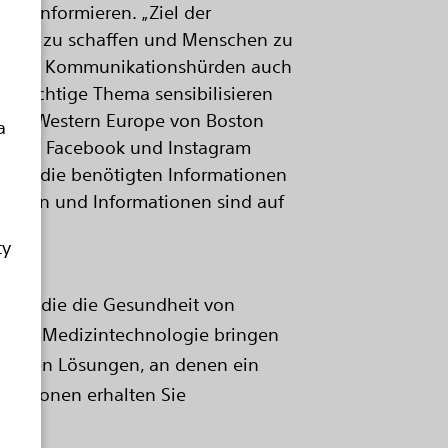
en informieren. „Ziel der
isiko zu schaffen und Menschen zu
eben den Kommunikationshürden auch
r wichtige Thema sensibilisieren
tral & Western Europe von Boston
a
ni über Facebook und Instagram
ützen, die benötigten Informationen
erlagen und Informationen sind auf
ty
ngen, die die Gesundheit von
en für Medizintechnologie bringen
sfähigen Lösungen, an denen ein
rmationen erhalten Sie