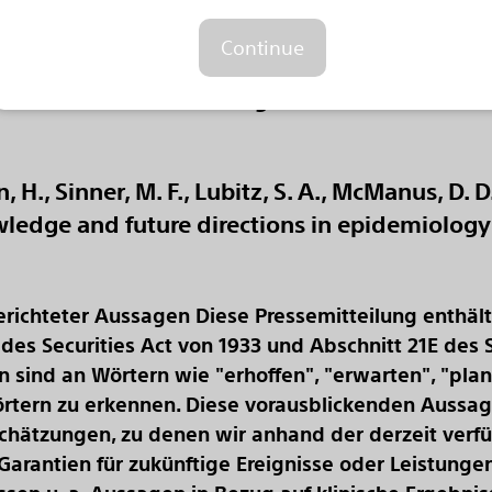
Continue
uartal 2019 von Boston Scientific beauftrag
t 5.006 Personen aus ganz Deutschland ab 
 H., Sinner, M. F., Lubitz, S. A., McManus, D. D., 
nowledge and future directions in epidemiolog
erichteter Aussagen
Diese Pressemitteilung enthäl
es Securities Act von 1933 und Abschnitt 21E des 
n sind an Wörtern wie "erhoffen", "erwarten", "plan
rtern zu erkennen. Diese vorausblickenden Aussag
hätzungen, zu denen wir anhand der derzeit verf
 Garantien für zukünftige Ereignisse oder Leistunge