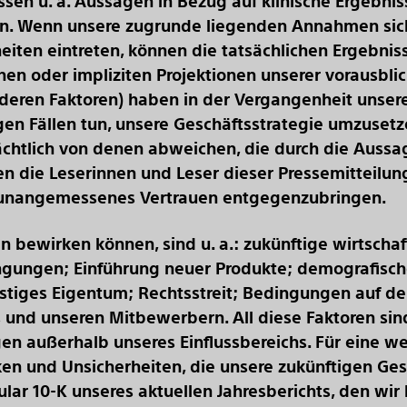
en u. a. Aussagen in Bezug auf klinische Ergebnis
n. Wenn unsere zugrunde liegenden Annahmen sich
iten eintreten, können die tatsächlichen Ergebnis
en oder impliziten Projektionen unserer vorausb
eren Faktoren) haben in der Vergangenheit unsere
igen Fällen tun, unsere Geschäftsstrategie umzuset
ächtlich von denen abweichen, die durch die Aussag
 die Leserinnen und Leser dieser Pressemitteilun
 unangemessenes Vertrauen entgegenzubringen.
 bewirken können, sind u. a.: zukünftige wirtschaf
ngungen; Einführung neuer Produkte; demografisch
eistiges Eigentum; Rechtsstreit; Bedingungen auf d
und unseren Mitbewerbern. All diese Faktoren sin
en außerhalb unseres Einflussbereichs. Für eine w
en und Unsicherheiten, die unsere zukünftigen Gesch
ular 10-K unseres aktuellen Jahresberichts, den wir