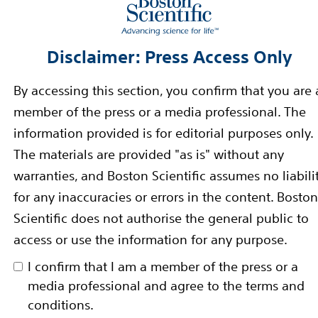
n aufklären und über alternative Behandlungsmethod
eit für die Themen Herzgesundheit und Schlaganfallr
lie und ihrem Arzt zu sprechen. Die Umfrage zeigt n
Disclaimer: Press Access Only
ie Behandlungsmethoden. Wir möchten für dieses seh
häuser, Cluster Business Unit Director New Cardio Cen
By accessing this section, you confirm that you are 
ions-Kampagne „Fass dir ein Herz“ wird ab dem 17. Ju
member of the press or a media professional. The
 Patienten, als auch deren Angehörige dabei zu unterst
information provided is for editorial purposes only.
e der Familie zu sprechen. Alle dafür benötigten Unt
The materials are provided "as is" without any
an.com/de
abrufbar. Fass dir ein Herz.
warranties, and Boston Scientific assumes no liabili
for any inaccuracies or errors in the content. Boston
ben von Patienten durch innovative medizinische Lösu
Scientific does not authorise the general public to
ein seit über 35 Jahren weltweit führendes Unternehm
access or use the information for any purpose.
ran. Wir bieten ein breites Spektrum an hochleistung
I confirm that I am a member of the press or a
, und die die Behandlungskosten senken. Weitere Info
media professional and agree to the terms and
r
Twitter
und
Facebook
.
conditions.