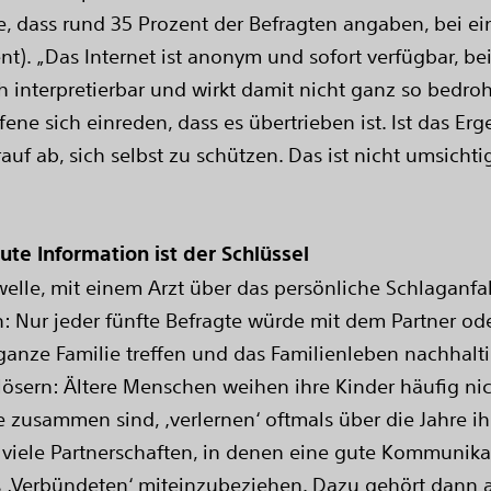
he, dass rund 35 Prozent der Befragten angaben, bei 
t). „Das Internet ist anonym und sofort verfügbar, beid
interpretierbar und wirkt damit nicht ganz so bedrohl
ene sich einreden, dass es übertrieben ist. Ist das Erg
auf ab, sich selbst zu schützen. Das ist nicht umsicht
te Information ist der Schlüssel
elle, mit einem Arzt über das persönliche Schlaganfal
: Nur jeder fünfte Befragte würde mit dem Partner od
ganze Familie treffen und das Familienleben nachhalt
lösern: Ältere Menschen weihen ihre Kinder häufig nich
 zusammen sind, ‚verlernen‘ oftmals über die Jahre i
 viele Partnerschaften, in denen eine gute Kommunikat
als ‚Verbündeten‘ miteinzubeziehen. Dazu gehört dann a