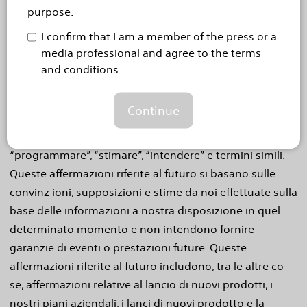
Affermazione Cautelativa Relativa alle Affermazioni
purpose.
Riferite al Futuro
I confirm that I am a member of the press or a
Questo comunicato stampa contiene affermazioni
media professional and agree to the terms
riferite al futuro come stabilito dalla Sezione 27A del
and conditions.
Securities Exchange Act del 1933 e Sezione 21E del
Securities Exchange Act del 19 34. Le affermazioni
Continue
riferite al futuro possono essere identificate da termini
come “anticipare”, “prevedere”, “proiettare”, “ritenere”,
“programmare”, “stimare”, “intendere” e termini simili.
Queste affermazioni riferite al futuro si basano sulle
convinz ioni, supposizioni e stime da noi effettuate sulla
base delle informazioni a nostra disposizione in quel
determinato momento e non intendono fornire
garanzie di eventi o prestazioni future. Queste
affermazioni riferite al futuro includono, tra le altre co
se, affermazioni relative al lancio di nuovi prodotti, i
nostri piani aziendali, i lanci di nuovi prodotto e la