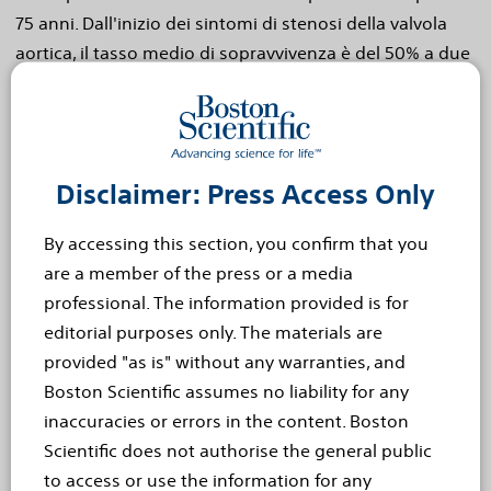
75 anni. Dall'inizio dei sintomi di stenosi della valvola
aortica, il tasso medio di sopravvivenza è del 50% a due
anni e del 20% a 5 anni.
Informazioni su Boston Scientific
“Trasformare la vita offrendo soluzioni mediche
innovative che migliorano la salute dei pazienti di tutto
Disclaimer: Press Access Only
il mondo.” È questa la missione di Boston Scientific, che,
By accessing this section, you confirm that you
in qualità di leader globale nel settore della tecnologia
are a member of the press or a media
medica da più di 30 anni, vuole far progredire la scienza
professional. The information provided is for
a servizio della salute grazie a un'ampia gamma di
editorial purposes only. The materials are
soluzioni a elevate prestazioni che risolvono le esigenze
provided "as is" without any warranties, and
insoddisfatte dei pazienti e riducono la spesa a carico
Boston Scientific assumes no liability for any
dei sistemi sanitari. Per maggiori informazio ni visitate
inaccuracies or errors in the content. Boston
www.bostonscientific.com e contenetevi su Twitter e
Scientific does not authorise the general public
Facebook .
to access or use the information for any