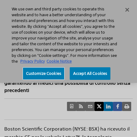
Home
Featured Stories
Press Releases
We use own and third party cookies to operate this
Search
Menu
website and to have a better understanding of your
interests and preferences and how you interact with this
website. By clicking "Accept all cookies", you agree to the
use of cookies on your device, which will allow us to
improve your navigation of the site, analyse your usage
Boston Scientific ha ricevuto il marcho ce
and tailor the content of the website to your interests and
preferences. You can manage your personal preferences
per la valvola LOTUS™
by clicking on "Cookie settings". For more information see
Il dispositivo per la sostituzione transcatetere della
the
Privacy Policy
Cookie Notice
valvola aortica (TAVR, Transcatheter Aortic Valve
Customize Cookies
Accept All Cookies
Replacement) permette il posizionamento preciso,
garantendo ai medici una possibilità di controllo senza
precedenti
Boston Scientific Corporation (NYSE: BSX) ha ricevuto il