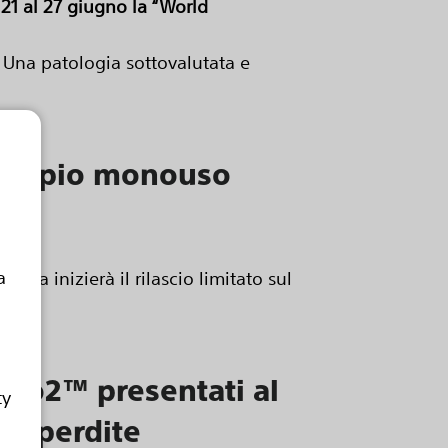
 21 al 27 giugno la “World
 Una patologia sottovalutata e
coscopio monouso
a
da inizierà il rilascio limitato sul
 neo2™ presentati al
ty
di perdite