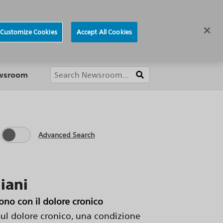
ews
Careers
Europe
Customize Cookies
Accept All Cookies
About
ewsroom
Advanced Search
iani
no con il dolore cronico
sul dolore cronico, una condizione