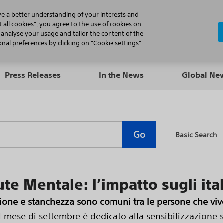
N
ve a better understanding of your interests and
 all cookies", you agree to the use of cookies on
, analyse your usage and tailor the content of the
Professionals
Patients
Products
al preferences by clicking on "Cookie settings".
Press Releases
In the News
Global N
Go
Basic Search
te Mentale: l’impatto sugli ital
one e stanchezza sono comuni tra le persone che vivo
l mese di settembre è dedicato alla sensibilizzazione 