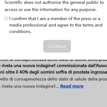
Scientific does not authorise the general public to
ri esigenze di impianti di pac
access or use the information for any purpose.
gio 2021: I nuovi dati sul sistema valvolare aortico
I confirm that I am a member of the press or a
, dimostrano l’efficacia e le...
Read more
media professional and agree to the terms and
conditions.
arsi livelli di consapevolezza r
Continue
e della prostata negli uomini
ivello di consapevolezza dello stato di salute della p
 lo rivela una nuova indagine1 commissionata dall’Asso
nni oltre il 40% degli uomini soffra di prostata ingrossa
ivello di consapevolezza dello stato di salute della p
o rivela una nuova indagine1...
Read more