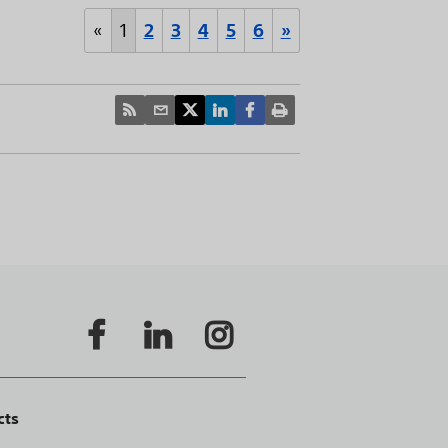
«
1
2
3
4
5
6
»
cts