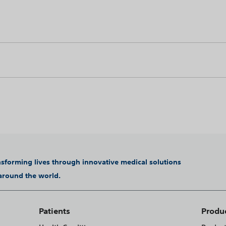
ansforming lives through innovative medical solutions
 around the world.
Patients
Produ