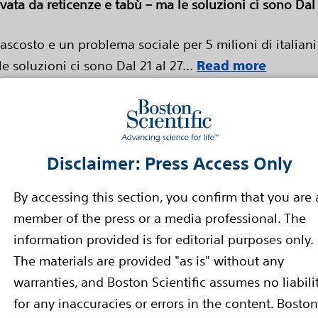
ata da reticenze e tabù – ma le soluzioni ci sono Dal
scosto e un problema sociale per 5 milioni di italiani
 soluzioni ci sono Dal 21 al 27...
Read more
tiene il marchio CE per il bron
Disclaimer: Press Access Only
to sul mercato europeo a giugno
By accessing this section, you confirm that you are 
 CE per il broncoscopio monouso EXALT™ Model B L'azien
member of the press or a media professional. The
OUGH (Massachusetts), 25 maggio...
Read more
information provided is for editorial purposes only.
The materials are provided "as is" without any
tema valvolare aortico ACURATE
warranties, and Boston Scientific assumes no liabili
dimostrano percentuali minori 
for any inaccuracies or errors in the content. Boston