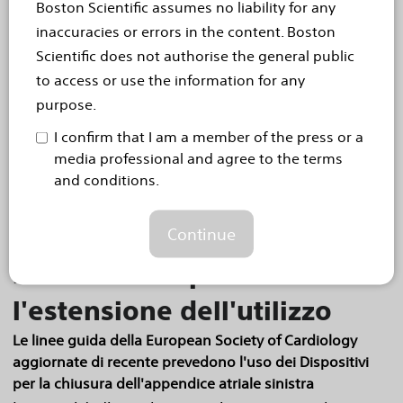
Boston Scientific assumes no liability for any
sondaggio...
Read more
inaccuracies or errors in the content. Boston
Scientific does not authorise the general public
Aug 28, 2012
to access or use the information for any
Il dispositivo WATCHMAN® di
purpose.
Boston Scientific per la
I confirm that I am a member of the press or a
chiusura dell'appendice
media professional and agree to the terms
and conditions.
atriale sinistra ottiene
l'approvazione della
Continue
marcatura CE per
l'estensione dell'utilizzo
Le linee guida della European Society of Cardiology
aggiornate di recente prevedono l'uso dei Dispositivi
per la chiusura dell'appendice atriale sinistra