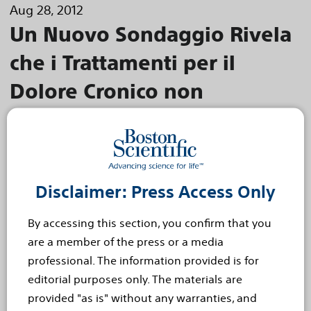
Aug 28, 2012
Un Nuovo Sondaggio Rivela
che i Trattamenti per il
Dolore Cronico non
Soddisfano le Esigenze dei
Soggetti Colpiti in Europa
Le organizzazioni per la lotta al dolore collaborano per
aumentare la consapevolezza e richiamare l'azione dei
Disclaimer: Press Access Only
governi europei affinché sviluppino programmi
completi per il trattamento del dolore cronico
By accessing this section, you confirm that you
Boston Scientific Corporation (NYSE:BSX) ha
are a member of the press or a media
comunicato, pochi giorni fa, i risultati di un
professional. The information provided is for
editorial purposes only. The materials are
sondaggio condotto su più di 1.000 soggetti
provided "as is" without any warranties, and
affetti da dolore cronico in tutta Europa; tale