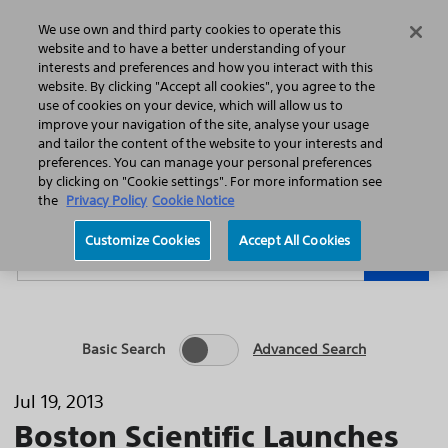
Home
Featured Stories
Press Releases
We use own and third party cookies to operate this
Search
Menu
website and to have a better understanding of your
interests and preferences and how you interact with this
website. By clicking "Accept all cookies", you agree to the
use of cookies on your device, which will allow us to
improve your navigation of the site, analyse your usage
and tailor the content of the website to your interests and
preferences. You can manage your personal preferences
Year
Category
by clicking on "Cookie settings". For more information see
the
Privacy Policy
Cookie Notice
Keywords
Customize Cookies
Accept All Cookies
Go
Basic Search
Advanced Search
Jul 19, 2013
Boston Scientific Launches