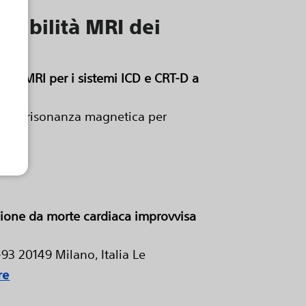
atibilità MRI dei
oni MRI per i sistemi ICD e CRT-D a
con la risonanza magnetica per
ezione da morte cardiaca improvvisa
3 20149 Milano, Italia Le
re