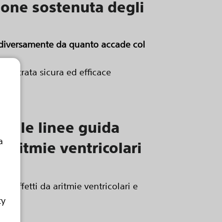
ione sostenuta degli
, diversamente da quanto accade col
imostrata sicura ed efficace
 dalle linee guida
a
 aritmie ventricolari
sa
i affetti da aritmie ventricolari e
ty