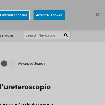
ews
Careers
Europe
Customize Cookies
Accept All Cookies
About
ewsroom
Advanced Search
 l’ureteroscopio
rocessing” e sterilizzazione