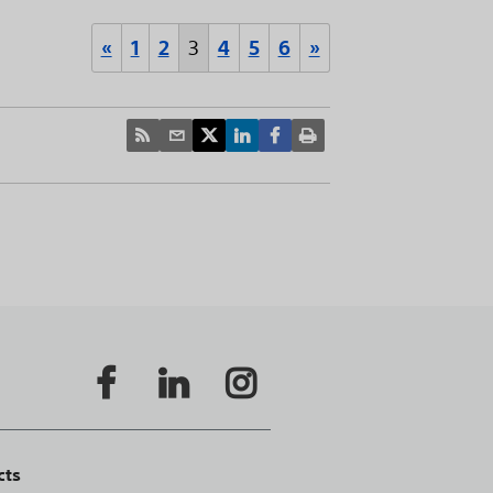
«
1
2
3
4
5
6
»
cts