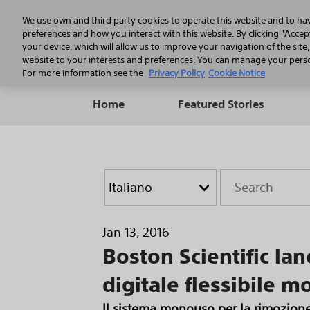
We use own and third party cookies to operate this website and to ha
preferences and how you interact with this website. By clicking "Accept
your device, which will allow us to improve your navigation of the site
website to your interests and preferences. You can manage your person
For more information see the
Privacy Policy
Cookie Notice
Home
Featured Stories
Year
Category
Keywords
Jan 13, 2016
Boston Scientific lan
digitale flessibile
Il sistema monouso per la rimozione 