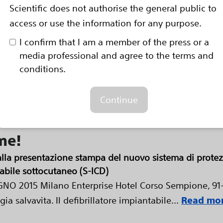
Scientific does not authorise the general public to
uncia il marchio CE per la comp
access or use the information for any purpose.
I confirm that I am a member of the press or a
media professional and agree to the terms and
e consente la compatibilità retroattiva con le scansi
conditions.
: BSX) ha ricevuto il marchio CE per la compatibilità 
Continue
 di sistemi di defibrillatori...
Read more
me!
la alla presentazione stampa del nuovo sistema di prot
abile sottocutaneo (S-ICD)
O 2015 Milano Enterprise Hotel Corso Sempione, 91-9
 salvavita. Il defibrillatore impiantabile...
Read mo