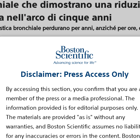
hiale che dimostrano una riduz
a nell'arco di cinque anni
astica bronchiale perdurano per anni, anziché per ore
ton Scientific per il trattamento dell'asma grave si è d
ondo i dati pubblicati online da...
Read more
Disclaimer: Press Access Only
ocutanei sono adesso consigliati
By accessing this section, you confirm that you are 
 gestione dei pazienti affetti da
member of the press or a media professional. The
 della morte cardiaca improvvi
information provided is for editorial purposes only.
The materials are provided "as is" without any
mento delle linee guida ESC per la gestione dei pazient
warranties, and Boston Scientific assumes no liabili
iaca improvvisa annunciato...
Read more
for any inaccuracies or errors in the content. Boston