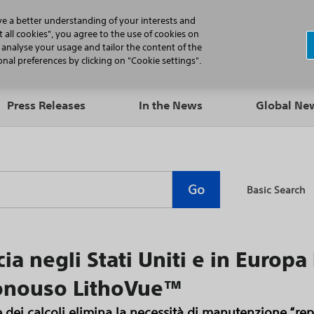
N
ve a better understanding of your interests and
 all cookies", you agree to the use of cookies on
, analyse your usage and tailor the content of the
Professionals
Patients
Products
al preferences by clicking on "Cookie settings".
Press Releases
In the News
Global N
Go
Basic Search
cia negli Stati Uniti e in Europa
 monouso LithoVue™
dei calcoli elimina la necessità di manutenzione,“rep