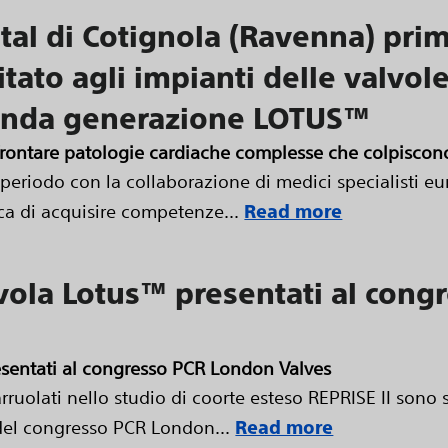
pital di Cotignola (Ravenna) pr
tato agli impianti delle valvol
conda generazione LOTUS™
rontare patologie cardiache complesse che colpiscono 
o periodo con la collaborazione di medici specialisti eu
a di acquisire competenze...
Read more
lvola Lotus™ presentati al con
esentati al congresso PCR London Valves
arruolati nello studio di coorte esteso REPRISE II sono 
del congresso PCR London...
Read more