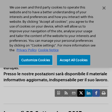
Home
Featured Stories
Press Releases
We use own and third party cookies to operate this
Search
Menu
website and to have a better understanding of your
interests and preferences and how you interact with this
website. By clicking "Accept all cookies", you agree to the
use of cookies on your device, which will allow us to
improve your navigation of the site, analyse your usage
Riscoprire l’Asma: un nuovo approccio per
and tailor the content of the website to your interests and
preferences. You can manage your personal preferences
la gestione dell’asma grave in Europa
by clicking on "Cookie settings". For more information see
Un incontro stampa che fa la differenza: ci auguriamo di
the
Privacy Policy
Cookie Notice
averla nostro ospite alla sessione interattiva sull’asma
Customize Cookies
Accept All Cookies
grave, cui daranno il loro contributo i massimi esperti
europei.
Presso le nostre postazioni sarà disponibile il materiale
informativo aggiornato, indispensabile per il suo lavoro.