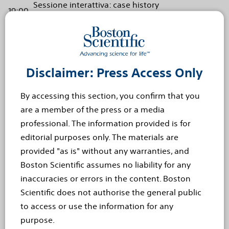
Sessione interattiva: case history
19:00
Tutti (coordinamento del Moderatore)
Sessione interattiva : gli utilizzi della Termoplastica
19:10
Bronchiale nella pratica quotidiana
Tutti (coordinamento del Moderatore)
Il ruolo di Boston Scientific nel settore dell’asma
Disclaimer: Press Access Only
19.40
grave: il quadro completo
Astrid Monteau, Boston Scientific
By accessing this section, you confirm that you
19.50
Q&A
are a member of the press or a media
professional. The information provided is for
20:00
Chiusura
editorial purposes only. The materials are
provided "as is" without any warranties, and
Boston Scientific assumes no liability for any
ATTENZIONE: In alcuni paesi europei (Belgio, Bulgaria,
inaccuracies or errors in the content. Boston
Cipro, Estonia, Francia, Grecia, Irlanda, Italia, Lituania,
Scientific does not authorise the general public
Lussemburgo, Malta, Polonia, Paesi Bassi, Portogallo,
to access or use the information for any
Romania, Slovacchia, Slovenia, Spagna e Ungheria), la
purpose.
pubblicità di dispositivi medici presso il pubblico non