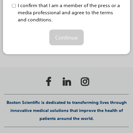
è consentita. Pertanto, se stai visitando questo sito da
I confirm that I am a member of the press or a
uno dei paesi elencati e non sei un operatore sanitario,
media professional and agree to the terms
devi abbandonarlo immediatamente, poiché le
and conditions.
informazioni visualizzate potrebbero non essere
consentite dalla legge del tuo paese di residenza. Se
Continue
ignori questo avviso, Boston Scientific declinerà ogni
responsabilità che deriva dall’accesso alle
informazioni contenute.
Boston Scientific is dedicated to transforming lives through
innovative medical solutions that improve the health of
patients around the world.