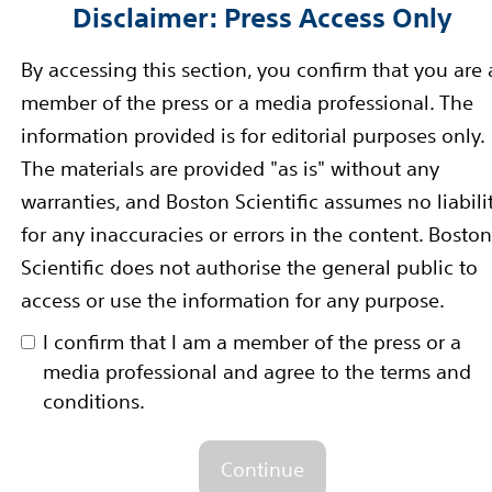
Disclaimer: Press Access Only
 una profondità di campo equivalente o superiore a q
12
ul mercato.
By accessing this section, you confirm that you are 
ssione completa dell’ureteroscopio di 270° in entrambe
member of the press or a media professional. The
trattare.
information provided is for editorial purposes only.
lla workstation di LithoVue con il software integrato p
The materials are provided "as is" without any
atto che può essere usato da solo durante una proced
warranties, and Boston Scientific assumes no liabili
egrati della sala operatoria.
for any inaccuracies or errors in the content. Boston
er fornire soluzioni innovative per le difficoltà in ambi
Scientific does not authorise the general public to
to Karen Prange, Vicepresidente Senior e Presidente, 
access or use the information for any purpose.
nirà agli urologi e agli ospedali un endoscopio affidabi
I confirm that I am a member of the press or a
il trattamento dei calcoli renali.”
media professional and agree to the terms and
bile negli Stati Uniti, in Europa e in Nuova Zelanda.
conditions.
Continue
iante soluzioni mediche innovative che migliorano la sa