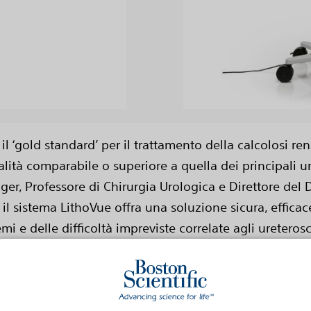
File
 il ‘gold standard’ per il trattamento della calcolosi re
lità comparabile o superiore a quella dei principali uret
nger, Professore di Chirurgia Urologica e Direttore de
il sistema LithoVue offra una soluzione sicura, effic
i e delle difficoltà impreviste correlate agli ureterosco
la manovrabilità.”
hip digitale CMOS nella punta da 7.7Fr, con una dista