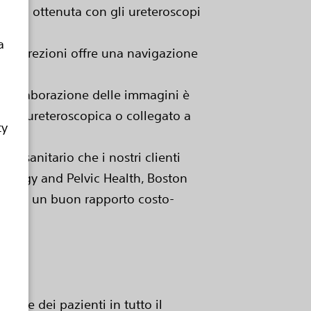
uella ottenuta con gli ureteroscopi
a
 le direzioni offre una navigazione
er l’elaborazione delle immagini è
ura ureteroscopica o collegato a
ty
to sanitario che i nostri clienti
Urology and Pelvic Health, Boston
le, con un buon rapporto costo-
lute dei pazienti in tutto il