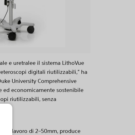
File
nale e uretralee il sistema LithoVue
eroscopi digitali riutilizzabili,” ha
l Duke University Comprehensive
ace ed economicamente sostenibile
pi riutilizzabili, senza
nza di lavoro di 2–50mm, produce