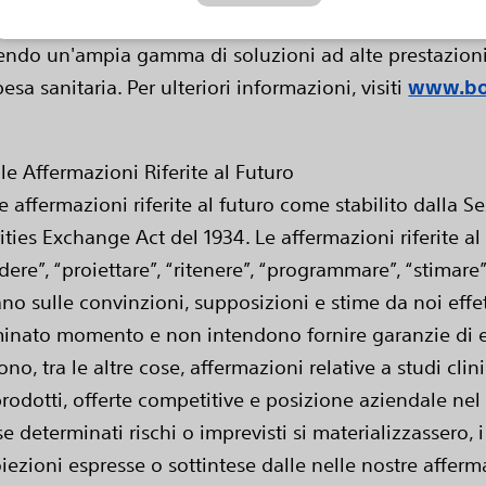
a livello mondiale nel settore della tecnologia medic
ffrendo un'ampia gamma di soluzioni ad alte prestazion
esa sanitaria. Per ulteriori informazioni, visiti
www.bos
le Affermazioni Riferite al Futuro
ffermazioni riferite al futuro come stabilito dalla S
ities Exchange Act del 1934. Le affermazioni riferite al
ere”, “proiettare”, “ritenere”, “programmare”, “stimare”
sano sulle convinzioni, supposizioni e stime da noi eff
minato momento e non intendono fornire garanzie di e
ono, tra le altre cose, affermazioni relative a studi cli
rodotti, offerte competitive e posizione aziendale nel s
se determinati rischi o imprevisti si materializzassero, i
oiezioni espresse o sottintese dalle nelle nostre afferma