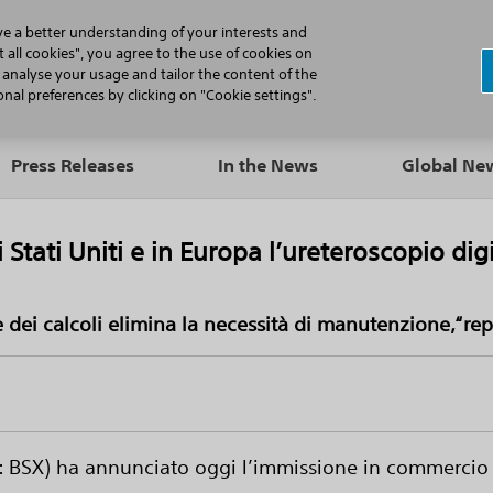
N
ve a better understanding of your interests and
 all cookies", you agree to the use of cookies on
, analyse your usage and tailor the content of the
Professionals
Patients
Products
al preferences by clicking on "Cookie settings".
Press Releases
In the News
Global N
i Stati Uniti e in Europa l’ureteroscopio di
dei calcoli elimina la necessità di manutenzione,“rep
: BSX) ha annunciato oggi l’immissione in commercio n