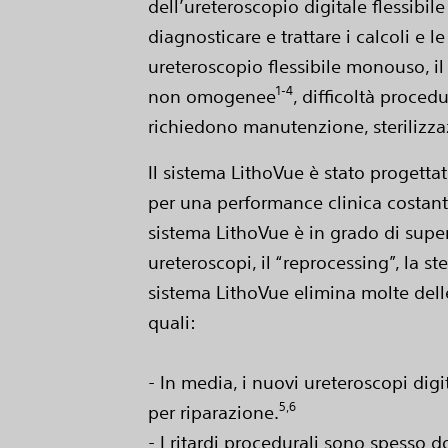
dell’ureteroscopio digitale flessi
diagnosticare e trattare i calcoli e l
ureteroscopio flessibile monouso, il
1-4
non omogenee
, difficoltà proced
richiedono manutenzione, sterilizza
Il sistema LithoVue è stato progettat
per una performance clinica costante 
sistema LithoVue è in grado di super
ureteroscopi, il “reprocessing”, la 
sistema LithoVue elimina molte delle i
quali:
- In media, i nuovi ureteroscopi digi
5,6
per riparazione.
- I ritardi procedurali sono spesso d