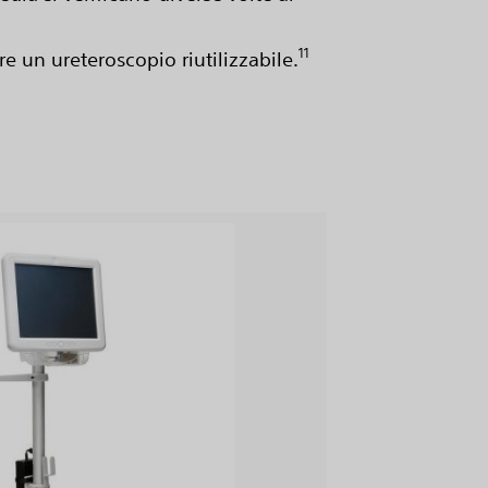
11
e un ureteroscopio riutilizzabile.
View