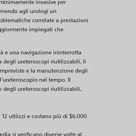
e minimamente invasive per
Fornendo agli urologi un
roblematiche correlate a prestazioni
 maggiormente impiegati che
ità e una navigazione ininterrotta
egli ureteroscopi riutilizzabili, il
i impreviste e la manutenzione degli
l’ureteroscopio nel tempo. Il
 degli ureteroscopi riutilizzabili,
 12 utilizzi e costano più di $6.000
dia si verificano diverse volte al