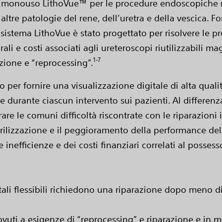
bile monouso LithoVue™ per le procedure endoscopich
e altre patologie del rene, dell’uretra e della vescica. 
 sistema LithoVue è stato progettato per risolvere le p
urali e costi associati agli ureteroscopi riutilizzabili
1-7
zione e “reprocessing”.
o per fornire una visualizzazione digitale di alta qual
durante ciascun intervento sui pazienti. Al differenza d
are le comuni difficoltà riscontrate con le riparazion
sterilizzazione e il peggioramento della performance del
nefficienze e dei costi finanziari correlati al possesso
tali flessibili richiedono una riparazione dopo meno di
ovuti a esigenze di “reprocessing” e riparazione e in me