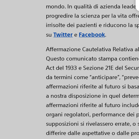
mondo. In qualità di azienda leader 
progredire la scienza per la vita o
irrisolte dei pazienti e riducono la sp
su
Twitter
e
Facebook
.
Affermazione Cautelativa Relativa al
Questo comunicato stampa contiene a
Act del 1933 e Sezione 21E del Secur
da termini come “anticipare”, “preved
affermazioni riferite al futuro si ba
a nostra disposizione in quel deter
affermazioni riferite al futuro includ
organi regolatori, performance dei p
supposizioni si rivelassero errate, o 
differire dalle aspettative o dalle pr