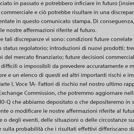
ciato in passato e potrebbero inficiare in futuro (insiem
 commerciale e ciò potrebbe risultare in una discrepanza 
entate in questo comunicato stampa. Di conseguenza, i 
 nostre affermazioni riferite al futuro.
re tali discrepanze vi sono: condizioni future correlate
o status regolatorio; introduzioni di nuovi prodotti; tre
ni del mercato finanziario; future decisioni commercial
o difficili o impossibili da prevedere accuratamente e mo
ore e un elenco di questi ed altri importanti rischi e im
Parte I, Voce 1A- Fattori di rischio nel nostro ultimo r
 Exchange Commission, che potremmo aggiornare nella Pa
o 10-Q che abbiamo depositato o che depositeremo in
e o modificare le nostre affermazioni riferite al futuro
o degli eventi, delle situazioni o delle circostanze su
sulla probabilità che i risultati effettivi differiscano 