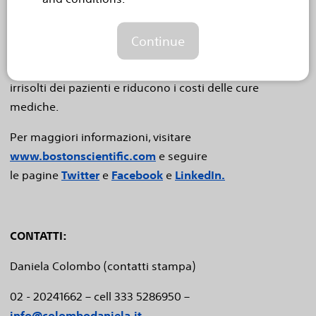
pazienti in tutto il mondo. Leader mondiale della
tecnologia medica da oltre 40 anni, promuoviamo la
Continue
scienza per la vita fornendo un’ampia gamma di
soluzioni ad alte prestazioni che soddisfano i bisogni
irrisolti dei pazienti e riducono i costi delle cure
mediche.
Per maggiori informazioni, visitare
www.bostonscientific.com
e seguire
le pagine
Twitter
e
Facebook
e
LinkedIn.
CONTATTI:
Daniela Colombo (contatti stampa)
02 - 20241662 – cell 333 5286950 –
info@colombodaniela.it