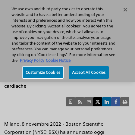
Home
Featured Stories
Press Releases
We use own and third party cookies to operate this
Search
Menu
website and to have a better understanding of your
interests and preferences and how you interact with this
website. By clicking "Accept all cookies", you agree to the
use of cookies on your device, which will allow us to
improve your navigation of the site, analyse your usage
Boston Scientific amplia l’attività
and tailor the content of the website to your interests and
preferences. You can manage your personal preferences
diagnostica in Europa con il nuovo sistema
by clicking on "Cookie settings". For more information see
di monitoraggio cardiaco inseribile LUX-
the
Privacy Policy
Cookie Notice
Dx™
Customize Cookies
Accept All Cookies
Algoritmo a doppia fase per verificare potenziali aritmie
cardiache
Milano, 8 novembre 2022 - Boston Scientific
Corporation (NYSE: BSX) ha annunciato oggi