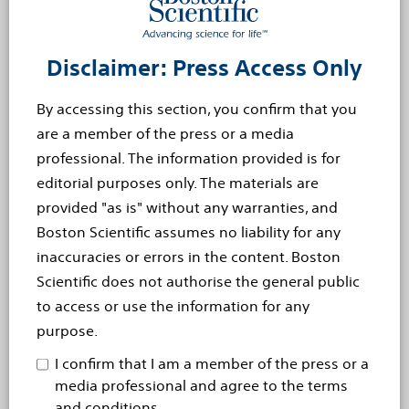
vicepresidente e direttore generale EMEA, Rhythm
Management di Boston Scientific. "La qualità del
segnale, l'algoritmo a doppia fase e la
Disclaimer: Press Access Only
programmazione remota rafforzano ulteriormente il
By accessing this section, you confirm that you
potenziale tecnologico del monitoraggio remoto dei
are a member of the press or a media
pazienti in Europa e ampliano la gamma di soluzioni
professional. The information provided is for
terapeutiche che possiamo mettere a disposizione dei
editorial purposes only. The materials are
medici, dalla diagnosi al trattamento".
provided "as is" without any warranties, and
Il sistema LUX-Dx ICM ha ottenuto il marchio CE in
Boston Scientific assumes no liability for any
Europa e l'autorizzazione 510(k) dalla Food and Drug
inaccuracies or errors in the content. Boston
Administration negli Stati Uniti. Per ulteriori
Scientific does not authorise the general public
informazioni sul sistema LUX-Dx ICM, fare clic
qui
.
to access or use the information for any
purpose.
Boston Scientific
I confirm that I am a member of the press or a
Boston Scientific trasforma le vite attraverso soluzioni
media professional and agree to the terms
mediche innovative che migliorano la salute dei
and conditions.