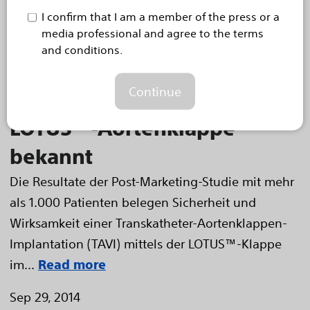
Boston Scientific gibt im
I confirm that I am a member of the press or a
media professional and agree to the terms
Rahmen des EuroPCR 2016
and conditions.
neue Daten aus der
Continue
RESPOND-Studie zur
LOTUS™-Aortenklappe
bekannt
Die Resultate der Post-Marketing-Studie mit mehr
als 1.000 Patienten belegen Sicherheit und
Wirksamkeit einer Transkatheter-Aortenklappen-
Implantation (TAVI) mittels der LOTUS™-Klappe
im...
Read more
Sep 29, 2014