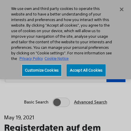
Home
Featured Stories
Press Releases
We use own and third party cookies to operate this
Search
Menu
website and to have a better understanding of your
interests and preferences and how you interact with this
website. By clicking "Accept all cookies", you agree to the
use of cookies on your device, which will allow us to
improve your navigation of the site, analyse your usage
and tailor the content of the website to your interests and
preferences. You can manage your personal preferences
Year
Category
by clicking on "Cookie settings". For more information see
the
Privacy Policy
Cookie Notice
Keywords
Customize Cookies
Accept All Cookies
Go
Basic Search
Advanced Search
May 19, 2021
Registerdaten auf dem