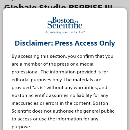
Globale Studie REPRISE III
zeigt nach einem Jahr
Überlegenheit des
Klappensystems LOTUS™
Disclaimer: Press Access Only
von Boston Scientific
By accessing this section, you confirm that you
are a member of the press or a media
gegenüber CoreValve®
professional. The information provided is for
Boston Scientific hat heute in Paris im Rahmen
editorial purposes only. The materials are
des jährlichen EuroPCR-Programms die positiven
provided "as is" without any warranties, and
Daten der klinischen Studie REPRISE III präsentiert.
Boston Scientific assumes no liability for any
inaccuracies or errors in the content. Boston
Die Daten zum LOTUS™-Klappensystem,
Scientific does not authorise the general public
einem...
Read more
to access or use the information for any
May 19, 2016
purpose.