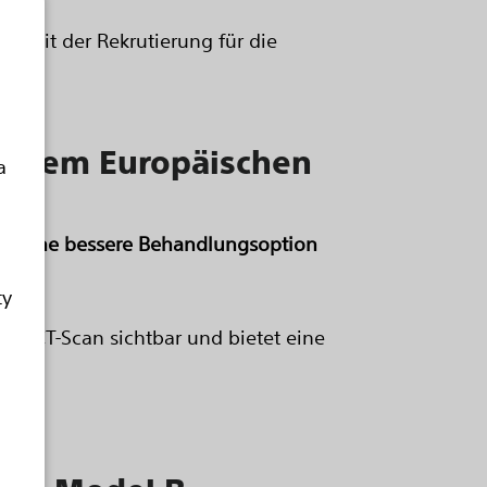
t mit der Rekrutierung für die
more
uf Dem Europäischen
a
tet eine bessere Behandlungsoption
ty
im CT-Scan sichtbar und bietet eine