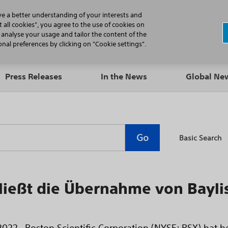
N
ve a better understanding of your interests and
 all cookies", you agree to the use of cookies on
, analyse your usage and tailor the content of the
Professionals
Patients
Products
al preferences by clicking on "Cookie settings".
Press Releases
In the News
Global N
Go
Basic Search
chließt die Übernahme von Bayl
22– Boston Scientific Corporation (NYSE: BSX) hat h