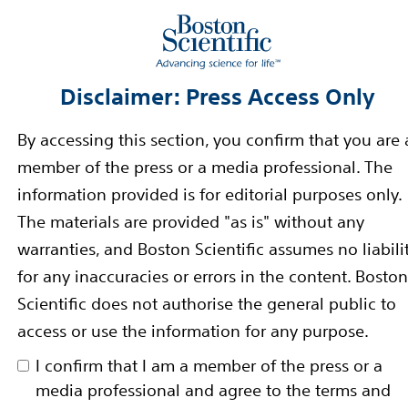
1) - Die Boston Scientific Corporation (NYSE: BSX) ha
n, eine gemeinschaftliche Forschungsstudie...
Read 
Disclaimer: Press Access Only
ührt Spaceoar Vue™ Hydrogel A
By accessing this section, you confirm that you are 
member of the press or a media professional. The
information provided is for editorial purposes only.
drogel-Abstandhalter ist im CT-Scan sichtbar und bie
The materials are provided "as is" without any
on Patienten mit Prostatakrebs
warranties, and Boston Scientific assumes no liabili
ue™ Hydrogel Auf
for any inaccuracies or errors in the content. Boston
e strahlenundurchlässige Hydrogel-Abstandhalter ist 
Scientific does not authorise the general public to
access or use the information for any purpose.
I confirm that I am a member of the press or a
media professional and agree to the terms and