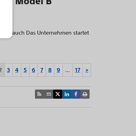
ALT™ Model B
lgebrauch Das Unternehmen startet
2
3
4
5
6
7
8
9
…
17
»