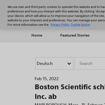
We use own and third party cookies to operate this website and to ha
preferences and how you interact with this website. By clicking "Accept
your device, which will allow us to improve your navigation of the site
website to your interests and preferences. You can manage your person
For more information see the
Privacy Policy
Cookie Notice
Home
Featured Stories
Year
Category
Keywords
Feb 15, 2022
Boston Scientific s
Inc. ab
MARLBOROUGH, Mass., 15. Februar 20