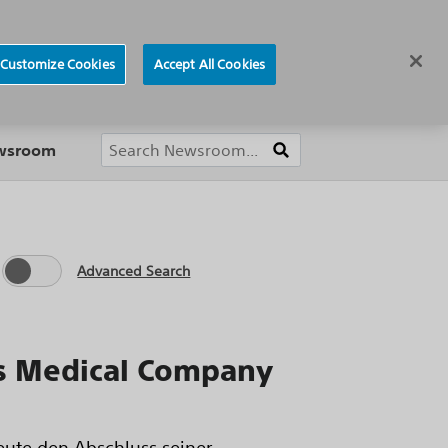
ews
Careers
Europe
Customize Cookies
Accept All Cookies
About
ewsroom
Advanced Search
is Medical Company
eute den Abschluss seiner