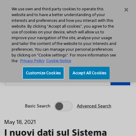
Home
Featured Stories
Press Releases
We use own and third party cookies to operate this
Search
Menu
website and to have a better understanding of your
interests and preferences and how you interact with this
website. By clicking "Accept all cookies", you agree to the
use of cookies on your device, which will allow us to
improve your navigation of the site, analyse your usage
and tailor the content of the website to your interests and
preferences. You can manage your personal preferences
Year
Category
by clicking on "Cookie settings". For more information see
the
Privacy Policy
Cookie Notice
Keywords
Customize Cookies
Accept All Cookies
Go
Basic Search
Advanced Search
May 18, 2021
I nuovi dati sul Sistema