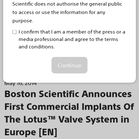
Scientific does not authorise the general public
Only 1.1 Percent of Patients Experienced Moderate
to access or use the information for any
Paravalvular Aortic Regurgitation; No Severe Cases
purpose.
Occurred
Further validating its advanced transcatheter
I confirm that I am a member of the press or a
media professional and agree to the terms
aortic valve implantation (TAVI) technology, the
and conditions.
Boston Scientific Corporation (NYSE: BSX) Lotus™
Valve System continued to demonstrate
Continue
impressive...
Read more
May 16, 2014
Boston Scientific Announces
First Commercial Implants Of
The Lotus™ Valve System in
Europe [EN]