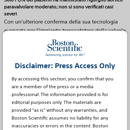
paravalvolare moderato; non si sono verificati casi
severi
Con un'ulteriore conferma della sua tecnologia
avanzata per l'impianto transcatetere della valvola
aortica (TAVI), il dispositivo Lotus?, di Boston
Scientific Corporation (NYSE: BSX), continua
a...
Read more
Disclaimer: Press Access Only
May 22, 2014
Boston Scientific Lotus™
By accessing this section, you confirm that you
are a member of the press or a media
Valve System Demonstrates
professional. The information provided is for
Strong Performance And
editorial purposes only. The materials are
provided "as is" without any warranties, and
Safety Profile At Six Months
Boston Scientific assumes no liability for any
inaccuracies or errors in the content. Boston
[EN]